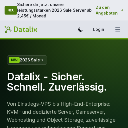
Sichere dir jetzt unsere
Zu den
leistungsstarken 2026 Sale Server ab
NEU
Angeboten
2,45€ / Monat!
Login
2026 Sale
NEU
Datalix - Sicher.
Schnell. Zuverlässig.
Von Einstiegs-VPS bis High-End-Enterprise:
KVM- und dedizierte Server, Gameserver,
Webhosting und Object Storage, zuverlässige
Hardware und aufmerksamer Support aus