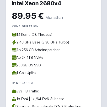
Intel Xeon 2680v4
89.95 €
Monatlich
KONFIGURATION
14 Kerne (28 Threads)
2.40 GHz Base (3.30 GHz Turbo)
Ab 256 GB Arbeitsspeicher
Ab 2x 1TB NVMe
250GB OS SSD
1 Gbit Uplink
IP & TRAFFIC
333 TB Traffic
1x IPv4 | 1x /64 IPv6-Subnetz
Smartnet Smartmitigate DDoS Protection